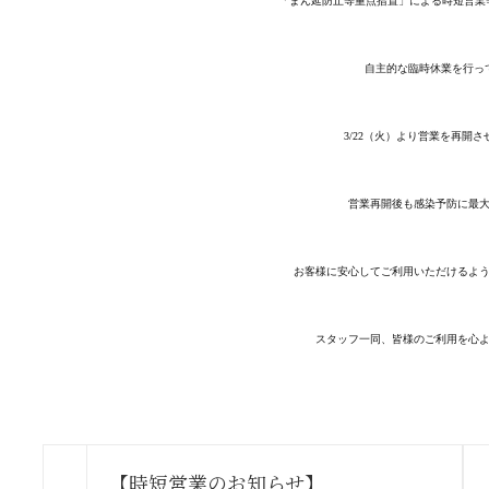
「まん延防止等重点措置」による時短営業等
自主的な臨時休業を行っ
3/22（火）より営業を再開
営業再開後も感染予防に最
お客様に安心してご利用いただけるよ
スタッフ一同、皆様のご利用を心
【時短営業のお知らせ】