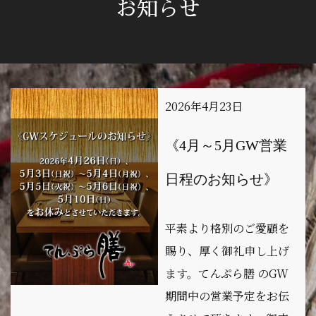
お知らせ
2026年4月23日
《4月～5月GW営業
日程のお知らせ》
平素より格別のご愛顧を
賜り、厚く御礼申し上げ
ます。てんぷら膳 のGW
期間中の営業予定をお伝