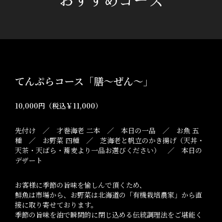
おすすめコース
てんぷらコース「膳～ぜん～」
10,000円（税込￥11,000）
先付け ／ 才巻海老 二本 ／ 本日の一品 ／ お魚 五
種 ／ お野菜 四種 ／ 芝海老と帆立のかき揚げ（天丼・
天茶・天ばら・蕎麦より一品お選びください） ／ 本日の
デザート
お客様に季節の旨味を愉しんで頂くため、
鮮魚は市場から、お野菜は北海道の「有機栽培農家」から直
接に取り寄せております。
季節の旨味を油で瞬間的に閉じ込める伝統調理法をご堪能く