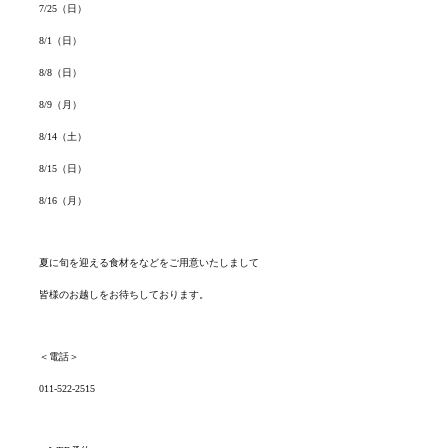
7/25（日）
8/1（日）
8/8（日）
8/9（月）
8/14（土）
8/15（日）
8/16（月）
夏に旬を迎える食材をなどをご用意いたしまして
皆様のお越しをお待ちしております。
＜電話＞
011-522-2515