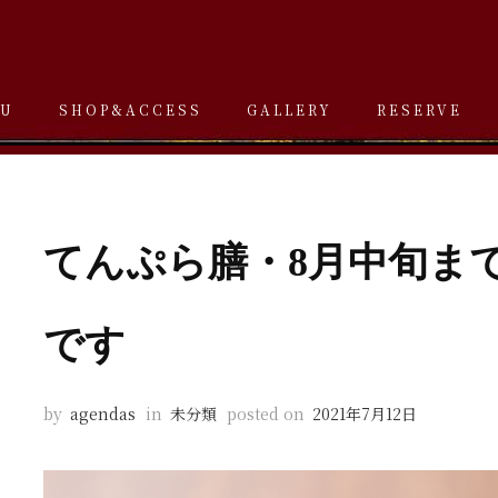
U
SHOP&ACCESS
GALLERY
RESERVE
てんぷら膳・8月中旬ま
です
by
agendas
in
未分類
posted on
2021年7月12日