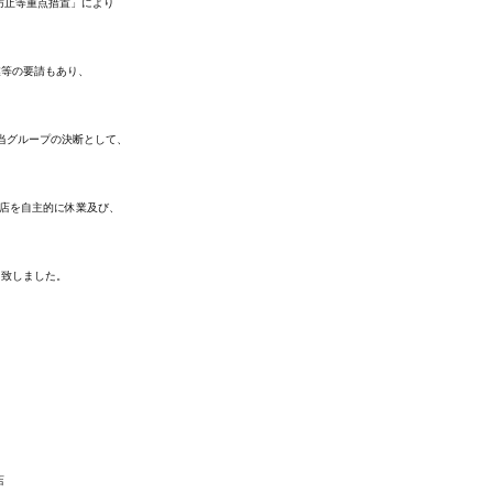
防止等重点措置」により
業等の要請もあり、
当グループの決断として、
全店を自主的に休業及び、
に致しました。
店