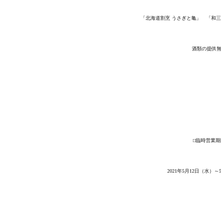
「北海道割烹 うさぎと亀」 「和三盆」
酒類の提供
⬜︎臨時営業
2021年5月12日（水）～