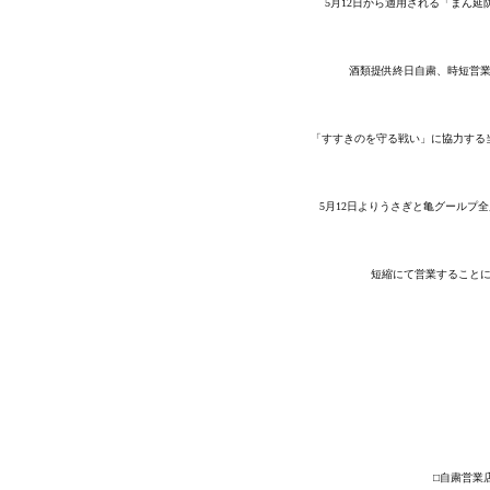
5月12日から適用される「まん延
酒類提供終日自粛、時短営
「すすきのを守る戦い」に協力する
5月12日よりうさぎと亀グールプ
短縮にて営業すること
⬜︎自粛営業