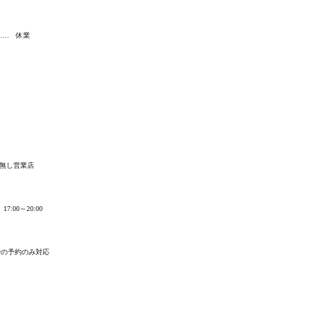
…… 休業
供無し営業店
:00～20:00
での予約のみ対応