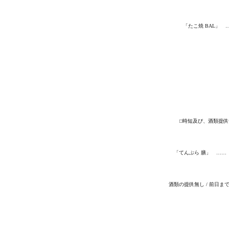
「たこ焼 BAL」 
⬜︎時短及び、酒類提
「てんぷら 膳」 …… 17
酒類の提供無し / 前日ま